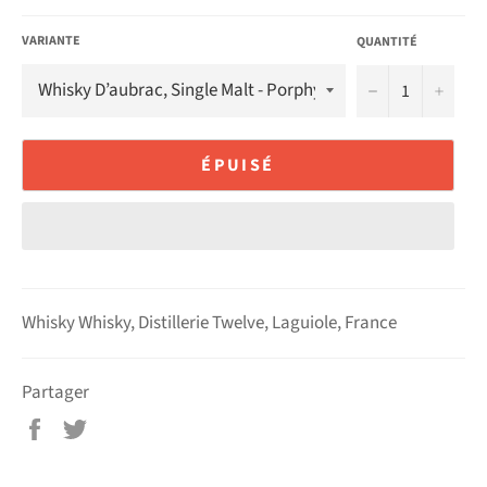
VARIANTE
QUANTITÉ
−
+
ÉPUISÉ
Whisky Whisky, Distillerie Twelve, Laguiole, France
Partager
Partager
Tweeter
sur
sur
Facebook
Twitter