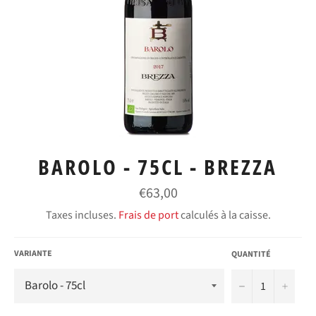
BAROLO - 75CL - BREZZA
Prix
€63,00
régulier
Taxes incluses.
Frais de port
calculés à la caisse.
VARIANTE
QUANTITÉ
−
+